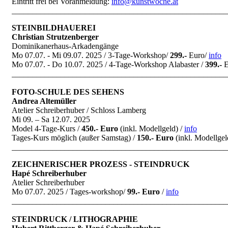
Eintritt frei bei Voranmeldung:
info@kunstwoche.at
_____________________________________________________
STEINBILDHAUEREI
Christian Strutzenberger
Dominikanerhaus-Arkadengänge
Mo 07.07. - Mi 09.07. 2025 / 3-Tage-Workshop
/
299.-
Euro
/
info
Mo 07.07. - Do 10.07. 2025 / 4-Tage-Workshop Alabaster /
399.-
E
_____________________________________________________
FOTO-SCHULE DES SEHENS
Andrea Altemüller
Atelier Schreiberhuber / Schloss Lamberg
Mi 09. – Sa 12.07. 2025
Model 4-Tage-Kurs /
450.- Euro
(inkl. Modellgeld) /
info
Tages-Kurs möglich (außer Samstag) /
150.- Euro
(inkl. Modellgel
_____________________________________________________
ZEICHNERISCHER PROZESS - STEINDRUCK
Hapé Schreiberhuber
Atelier Schreiberhuber
Mo 07.07. 2025 / Tages-workshop
/
99.- Euro
/
info
_____________________________________________________
STEINDRUCK / LITHOGRAPHIE