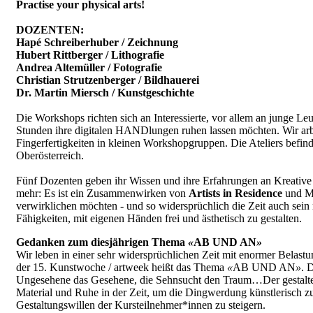
Practise your physical arts!
DOZENTEN:
Hapé Schreiberhuber / Zeichnung
Hubert Rittberger / Lithografie
Andrea Altemüller / Fotografie
Christian Strutzenberger / Bildhauerei
Dr. Martin Miersch / Kunstgeschichte
Die Workshops richten sich an Interessierte, vor allem an junge Leu
Stunden ihre digitalen HANDlungen ruhen lassen möchten. Wir a
Fingerfertigkeiten in kleinen Workshopgruppen. Die Ateliers befind
Oberösterreich.
Fünf Dozenten geben ihr Wissen und ihre Erfahrungen an Kreative
mehr: Es ist ein Zusammenwirken von
Artists in Residence
und Me
verwirklichen möchten - und so widersprüchlich die Zeit auch sein 
Fähigkeiten, mit eigenen Händen frei und ästhetisch zu gestalten.
Gedanken zum diesjährigen Thema
«
AB UND AN
»
Wir leben in einer sehr widersprüchlichen Zeit mit enormer Belast
der 15. Kunstwoche / artweek heißt das Thema
«
AB UND AN
»
. 
Ungesehene das Gesehene, die Sehnsucht den Traum…Der gestalter
Material und Ruhe in der Zeit, um die Dingwerdung künstlerisch zu
Gestaltungswillen der Kursteilnehmer*innen zu steigern.